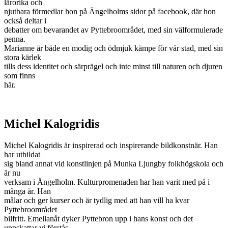
lärorika och
njutbara förmedlar hon på Ängelholms sidor på facebook, där hon
också deltar i
debatter om bevarandet av Pyttebroområdet, med sin välformulerade
penna.
Marianne är både en modig och ödmjuk kämpe för vår stad, med sin
stora kärlek
tills dess identitet och särprägel och inte minst till naturen och djuren
som finns
här.
Michel Kalogridis
Michel Kalogridis är inspirerad och inspirerande bildkonstnär. Han
har utbildat
sig bland annat vid konstlinjen på Munka Ljungby folkhögskola och
är nu
verksam i Ängelholm. Kulturpromenaden har han varit med på i
många år. Han
målar och ger kurser och är tydlig med att han vill ha kvar
Pyttebroområdet
bilfritt. Emellanåt dyker Pyttebron upp i hans konst och det
uppskattar vi förstås