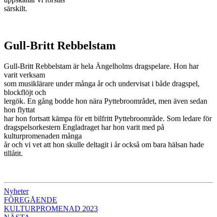
särskilt.
Gull-Britt Rebbelstam
Gull-Britt Rebbelstam är hela Ängelholms dragspelare. Hon har
varit verksam
som musiklärare under många år och undervisat i både dragspel,
blockflöjt och
lergök. En gång bodde hon nära Pyttebroområdet, men även sedan
hon flyttat
har hon fortsatt kämpa för ett bilfritt Pyttebroområde. Som ledare för
dragspelsorkestern Engladraget har hon varit med på
kulturpromenaden många
år och vi vet att hon skulle deltagit i år också om bara hälsan hade
tillåtit.
Nyheter
Inläggsnavigering
FÖREGÅENDE
KULTURPROMENAD 2023