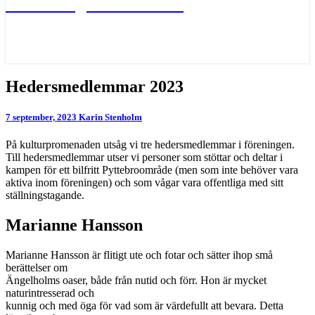
Värna Ängelholms oaser
Hedersmedlemmar
Hedersmedlemmar 2023
2023
7 september, 2023
Karin Stenholm
På kulturpromenaden utsåg vi tre hedersmedlemmar i föreningen.
Till hedersmedlemmar utser vi personer som stöttar och deltar i
kampen för ett bilfritt Pyttebroområde (men som inte behöver vara
aktiva inom föreningen) och som vågar vara offentliga med sitt
ställningstagande.
Marianne Hansson
Marianne Hansson är flitigt ute och fotar och sätter ihop små
berättelser om
Ängelholms oaser, både från nutid och förr. Hon är mycket
naturintresserad och
kunnig och med öga för vad som är värdefullt att bevara. Detta