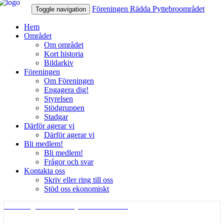
Föreningen Rädda Pyttebroområdet
Toggle navigation
Hem
Området
Om området
Kort historia
Bildarkiv
Föreningen
Om Föreningen
Engagera dig!
Styrelsen
Stödgruppen
Stadgar
Därför agerar vi
Därför agerar vi
Bli medlem!
Bli medlem!
Frågor och svar
Kontakta oss
Skriv eller ring till oss
Stöd oss ekonomiskt
Föreningen Rädda Pyttebroområdet