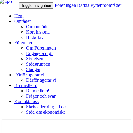
Föreningen Rädda Pyttebroområdet
Toggle navigation
Hem
Området
Om området
Kort historia
Bildarkiv
Föreningen
Om Föreningen
Engagera dig!
Styrelsen
Stödgruppen
Stadgar
Därför agerar vi
Därför agerar vi
Bli medlem!
Bli medlem!
Frågor och svar
Kontakta oss
Skriv eller ring till oss
Stöd oss ekonomiskt
Föreningen Rädda Pyttebroområdet