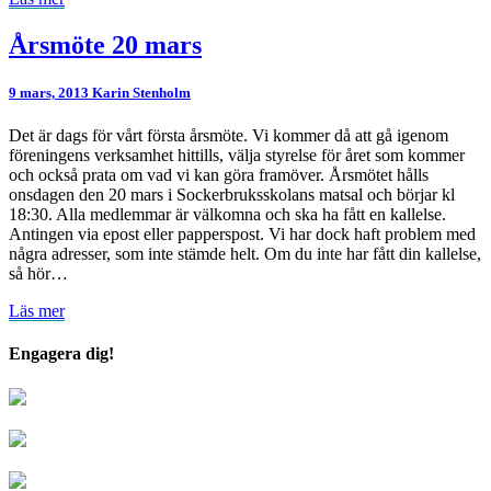
mer
Årsmöte
Årsmöte 20 mars
20
mars
9 mars, 2013
Karin Stenholm
Det är dags för vårt första årsmöte. Vi kommer då att gå igenom
föreningens verksamhet hittills, välja styrelse för året som kommer
och också prata om vad vi kan göra framöver. Årsmötet hålls
onsdagen den 20 mars i Sockerbruksskolans matsal och börjar kl
18:30. Alla medlemmar är välkomna och ska ha fått en kallelse.
Antingen via epost eller papperspost. Vi har dock haft problem med
några adresser, som inte stämde helt. Om du inte har fått din kallelse,
så hör…
Läs
Läs mer
mer
Engagera dig!