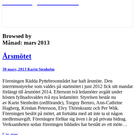
Värna Ängelholms oaser
Browsed by
Månad:
mars 2013
Årsmötet
Årsmötet
30 mars, 2013
Karin Stenholm
Föreningen Rädda Pyttebroområdet har haft årsmöte. Den
interrimsstyrelse som valdes på startmötet i juni 2012 fick sitt mandat
förlängt till årsmötet 2014. Eftersom två ledamöter avgått under
hösten fyllnadsvaldes två nya ledamöter. Styrelsen består nu
av Karin Stenholm (ordförande), Torgny Bernro, Ann-Cathrine
Hagberg, Kristian Petersson, Elvy Thörnkrantz och Per Wiik.
Föreningen beslöt på mötet, att fortsätta med att inte ta ut någon
medlemsavgift. Föreningen förlitar sig även i år på privata bidrag.
Verksamheten sedan föreningen bildades har bestått av ett möte…
Läs
Läs mer