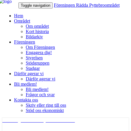
Föreningen Rädda Pyttebroområdet
Toggle navigation
Hem
Området
Om området
Kort historia
Bildarkiv
Föreningen
Om Föreningen
Engagera dig!
Styrelsen
Stödgruppen
Stadgar
Därför agerar vi
Därför agerar vi
Bli medlem!
Bli medlem!
Frågor och svar
Kontakta oss
Skriv eller ring till oss
Stöd oss ekonomiskt
Föreningen Rädda Pyttebroområdet