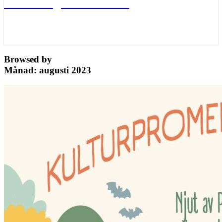
Värna Ängelholms oaser
Browsed by
Månad:
augusti 2023