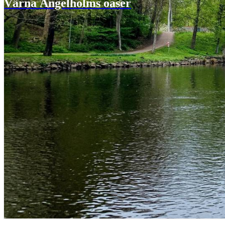
Värna Ängelholms oaser