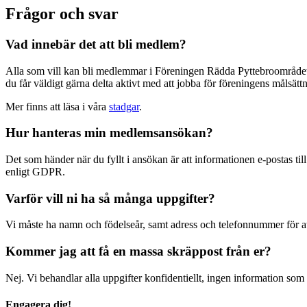
Frågor
Frågor och svar
och
svar
Vad innebär det att bli medlem?
Alla som vill kan bli medlemmar i Föreningen Rädda Pyttebroområdet –
du får väldigt gärna delta aktivt med att jobba för föreningens målsät
Mer finns att läsa i våra
stadgar
.
Hur hanteras min medlemsansökan?
Det som händer när du fyllt i ansökan är att informationen e-postas till
enligt GDPR.
Varför vill ni ha så många uppgifter?
Vi måste ha namn och födelseår, samt adress och telefonnummer för at
Kommer jag att få en massa skräppost från er?
Nej. Vi behandlar alla uppgifter konfidentiellt, ingen information som d
Engagera dig!