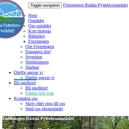
Föreningen Rädda Pyttebroområdet
Toggle navigation
Hem
Området
Om området
Kort historia
Bildarkiv
Föreningen
Om Föreningen
Engagera dig!
Styrelsen
Stödgruppen
Stadgar
Därför agerar vi
Därför agerar vi
Bli medlem!
Bli medlem!
Frågor och svar
Kontakta oss
Skriv eller ring till oss
Stöd oss ekonomiskt
Föreningen Rädda Pyttebroområdet