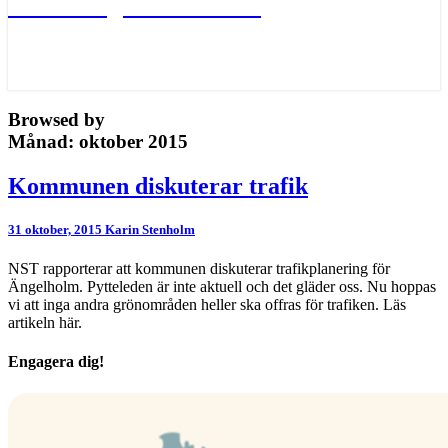
Värna Ängelholms oaser
Browsed by
Månad:
oktober 2015
Kommunen
Kommunen diskuterar trafik
diskuterar
trafik
31 oktober, 2015
Karin Stenholm
NST rapporterar att kommunen diskuterar trafikplanering för
Ängelholm. Pytteleden är inte aktuell och det gläder oss. Nu hoppas
vi att inga andra grönområden heller ska offras för trafiken. Läs
artikeln här.
Engagera dig!