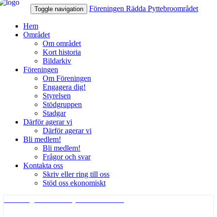
Föreningen Rädda Pyttebroområdet
Toggle navigation
Hem
Området
Om området
Kort historia
Bildarkiv
Föreningen
Om Föreningen
Engagera dig!
Styrelsen
Stödgruppen
Stadgar
Därför agerar vi
Därför agerar vi
Bli medlem!
Bli medlem!
Frågor och svar
Kontakta oss
Skriv eller ring till oss
Stöd oss ekonomiskt
Föreningen Rädda Pyttebroområdet