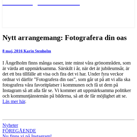
Värna Ängelholms oaser
Nytt
Nytt arrangemang: Fotografera din oas
arrangemang:
Fotografera
8 maj, 2016
Karin Stenholm
din
oas
I Ängelholm finns många oaser, inte minst våra grönområden, som
är värda att uppmärksamma. Särskilt i år, när det är jubileumsår, är
det ett bra tillfälle att visa och fira det vi har. Under fyra veckor
ordnar vi därför ”Fotografera din oas”, som går ut på att vi alla ska
fotografera våra favoritplatser i kommunen och få ut dem på
Instagram så att alla får se. Vi kommer att uppmärksamma politiker
och kommuntjänstemän på bilderna, så att de får möjlighet att se.
Läs mer här
.
Nyheter
Inläggsnavigering
FÖREGÅENDE
Nu finns vi på Instagram!