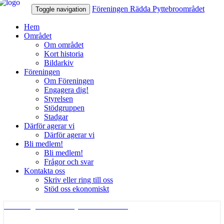
Föreningen Rädda Pyttebroområdet
Toggle navigation
Hem
Området
Om området
Kort historia
Bildarkiv
Föreningen
Om Föreningen
Engagera dig!
Styrelsen
Stödgruppen
Stadgar
Därför agerar vi
Därför agerar vi
Bli medlem!
Bli medlem!
Frågor och svar
Kontakta oss
Skriv eller ring till oss
Stöd oss ekonomiskt
Föreningen Rädda Pyttebroområdet