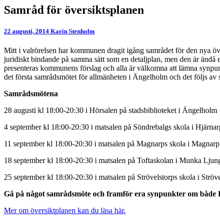
Samråd
Samråd för översiktsplanen
för
översiktsplanen
22 augusti, 2014
Karin Stenholm
Mitt i valrörelsen har kommunen dragit igång samrådet för den nya ö
juridiskt bindande på samma sätt som en detaljplan, men den är ändå 
presenteras kommunens förslag och alla är välkomna att lämna synpunkte
det första samrådsmötet för allmänheten i Ängelholm och det följs av
Samrådsmötena
28 augusti kl 18:00-20:30 i Hörsalen på stadsbiblioteket i Ängelholm
4 september kl 18:00-20:30 i matsalen på Söndrebalgs skola i Hjärnar
11 september kl 18:00-20:30 i matsalen på Magnarps skola i Magnarp
18 september kl 18:00-20:30 i matsalen på Toftaskolan i Munka Ljun
25 september kl 18:00-20:30 i matsalen på Strövelstorps skola i Ströv
Gå på något samrådsmöte och framför era synpunkter om både P
Mer om översiktplanen kan du läsa här.