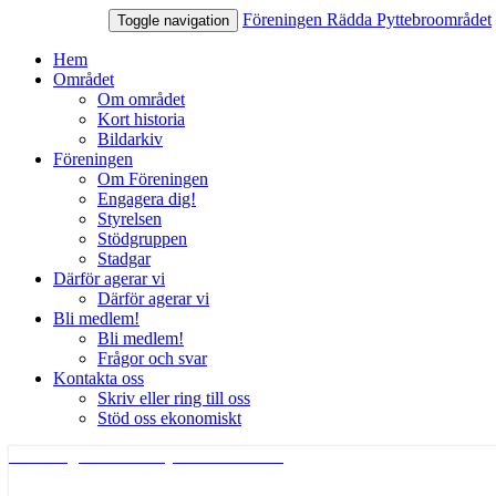
Föreningen Rädda Pyttebroområdet
Toggle navigation
Hem
Området
Om området
Kort historia
Bildarkiv
Föreningen
Om Föreningen
Engagera dig!
Styrelsen
Stödgruppen
Stadgar
Därför agerar vi
Därför agerar vi
Bli medlem!
Bli medlem!
Frågor och svar
Kontakta oss
Skriv eller ring till oss
Stöd oss ekonomiskt
Föreningen Rädda Pyttebroområdet