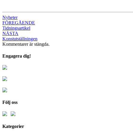
Nyheter
Inläggsnavigering
FÖREGÅENDE
Tidningsartikel
NÄSTA
Konstutställningen
Kommentarer är stängda.
Engagera dig!
Följ oss
Kategorier