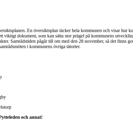
versiktsplanen. En översiktsplan täcker hela kommunen och visar hur k
ett viktigt dokument, som kan sätta stor prägel på kommunens utveckli
r. Samrådstiden pågår till om med den 28 november, så det finns gott om
 samrådsmöten i kommunens övriga tätorter.
p
gby
elstorp
ytteleden och annat!