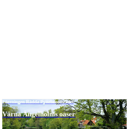
Föreningen Rädda Pyttebroområdet
Värna Ängelholms oaser