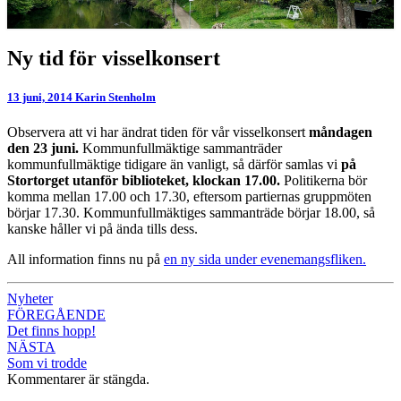
Ny
Ny tid för visselkonsert
tid
för
13 juni, 2014
Karin Stenholm
visselkonsert
Observera att vi har ändrat tiden för vår visselkonsert
måndagen
den 23 juni.
Kommunfullmäktige sammanträder
kommunfullmäktige tidigare än vanligt, så därför samlas vi
på
Stortorget utanför biblioteket, klockan 17.00.
Politikerna bör
komma mellan 17.00 och 17.30, eftersom partiernas gruppmöten
börjar 17.30. Kommunfullmäktiges sammanträde börjar 18.00, så
kanske håller vi på ända tills dess.
All information finns nu på
en ny sida under evenemangsfliken.
Nyheter
Inläggsnavigering
FÖREGÅENDE
Det finns hopp!
NÄSTA
Som vi trodde
Kommentarer är stängda.