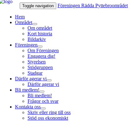
Föreningen Rädda Pyttebroområdet
Toggle navigation
Hem
Området
expandera
Om området
undermeny
Kort historia
Bildarkiv
Föreningen
expandera
Om Föreningen
undermeny
Engagera dig!
Styrelsen
Stödgruppen
Stadgar
Därför agerar vi
expandera
Därför agerar vi
undermeny
Bli medlem!
expandera
Bli medlem!
undermeny
Frågor och svar
Kontakta oss
expandera
Skriv eller ring till oss
undermeny
Stöd oss ekonomiskt