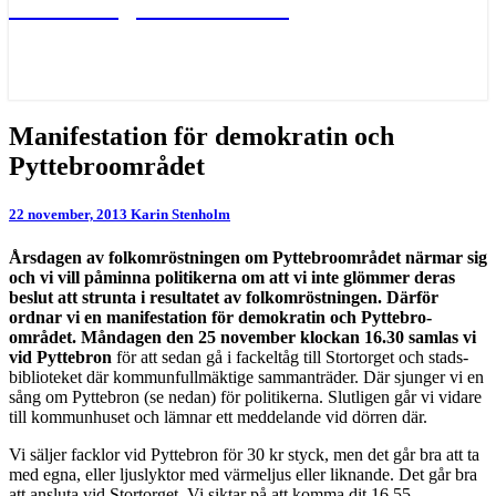
Värna Ängelholms oaser
Manifestation
Manifestation för demokratin och
för
Pyttebroområdet
demokratin
och
Pyttebroområdet
22 november, 2013
Karin Stenholm
Årsdagen av f
olkomröstningen om Pyttebroområdet nä
rmar sig
och vi vill påminna politikerna om att vi inte glömmer deras
beslut att strunta i resultatet av folk­om­röst­ningen. Därför
ordnar vi en manifestation för demokratin och Pytte­­­bro­­
området.
Måndagen den 25 november klockan 16.30
samlas vi
vid Pyttebron
för att sedan gå i fackeltåg till Stortorget och stads­
bib­lio­teket där kommunfullmäktige sammanträder. Där sjunger vi en
sång om Pyttebron (se nedan) för politikerna. Slutligen går vi vidare
till kom­mun­huset och lämnar ett meddelande vid dörren där.
Vi säljer facklor vid Pyttebron för 30 kr styck, men det går bra att ta
med egna, eller ljuslyktor med värmeljus eller liknande. Det går bra
att ansluta vid Stortorget. Vi siktar på att komma dit 16.55.