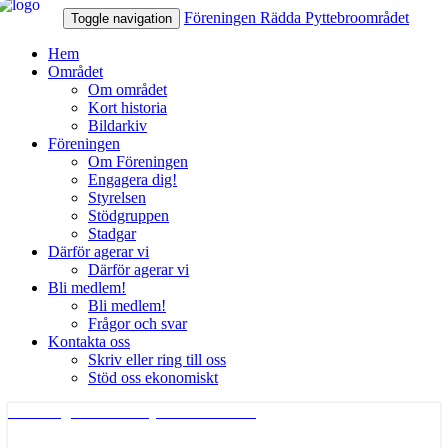
Föreningen Rädda Pyttebroområdet
Toggle navigation
Hem
Området
Om området
Kort historia
Bildarkiv
Föreningen
Om Föreningen
Engagera dig!
Styrelsen
Stödgruppen
Stadgar
Därför agerar vi
Därför agerar vi
Bli medlem!
Bli medlem!
Frågor och svar
Kontakta oss
Skriv eller ring till oss
Stöd oss ekonomiskt
Föreningen Rädda Pyttebroområdet