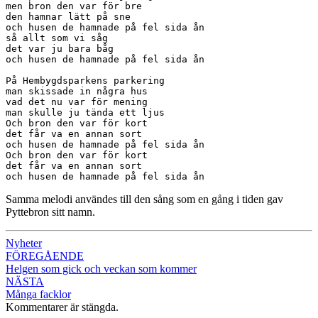
men bron den var för bre

den hamnar lätt på sne

och husen de hamnade på fel sida ån

så allt som vi såg

det var ju bara båg

och husen de hamnade på fel sida ån

På Hembygdsparkens parkering

man skissade in några hus

vad det nu var för mening

man skulle ju tända ett ljus

Och bron den var för kort

det får va en annan sort

och husen de hamnade på fel sida ån

Och bron den var för kort

det får va en annan sort

och husen de hamnade på fel sida ån
Samma melodi användes till den sång som en gång i tiden gav
Pyttebron sitt namn.
Nyheter
Inläggsnavigering
FÖREGÅENDE
Helgen som gick och veckan som kommer
NÄSTA
Många facklor
Kommentarer är stängda.