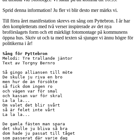
Sprid denna information! Ju fler vi blir desto mer märks vi.
Till förra året manifestation skrevs en sång om Pyttebron. I år har
den kompletterats med två verser inspirerade av det nya
broförslagets form och ett märkligt fotomontage på kommunens
öppna hus. Skriv ut och ta med texten så sjunger vi ännu högre för
politikerna i år!
Sång för Pyttebron
Melodi: Tre trallande jäntor

Text av Torgny Bernro

Så gingo alliansen till möte

De skulle ju riva en bro

men hur de än försökte

så fick dom ingen ro

och vägen var för smal

och kassan var för skral

La la la...

Om valet det blir svårt

så är felet inte vårt

La la la...

De gamla fästen man spara

det skulle ju bliva så bra

dom hade ju passat till tåget

som passerat där varje dag
