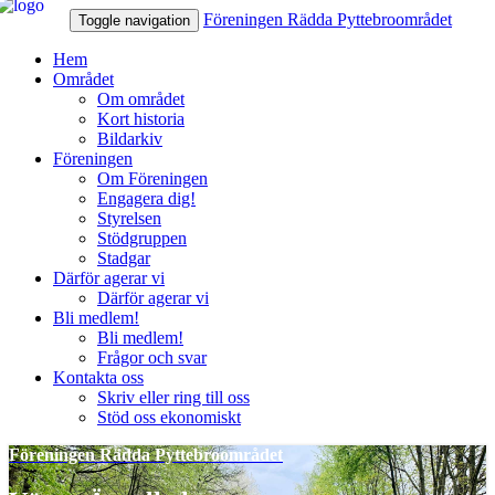
Föreningen Rädda Pyttebroområdet
Toggle navigation
Hem
Området
Om området
Kort historia
Bildarkiv
Föreningen
Om Föreningen
Engagera dig!
Styrelsen
Stödgruppen
Stadgar
Därför agerar vi
Därför agerar vi
Bli medlem!
Bli medlem!
Frågor och svar
Kontakta oss
Skriv eller ring till oss
Stöd oss ekonomiskt
Föreningen Rädda Pyttebroområdet