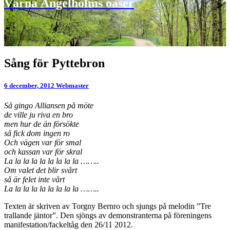
Värna Ängelholms oaser
Sång
Sång för Pyttebron
för
Pyttebron
6 december, 2012
Webmaster
Så gingo Alliansen på möte
de ville ju riva en bro
men hur de än försökte
så fick dom ingen ro
Och vägen var för smal
och kassan var för skral
La la la la la la la la la ……..
Om valet det blir svårt
så är felet inte vårt
La la la la la la la la la ……..
Texten är skriven av Torgny Bernro och sjungs på melodin ”Tre
trallande jäntor”. Den sjöngs av demonstranterna på föreningens
manifestation/fackeltåg den 26/11 2012.