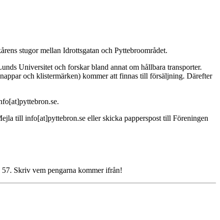
årens stugor mellan Idrottsgatan och Pyttebroområdet.
Lunds Universitet och forskar bland annat om hållbara transporter.
knappar och klistermärken) kommer att finnas till försäljning. Därefter
nfo[at]pyttebron.se.
la till info[at]pyttebron.se eller skicka papperspost till Föreningen
13 57. Skriv vem pengarna kommer ifrån!