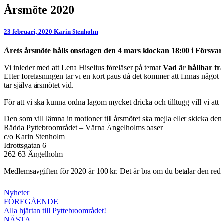
Årsmöte
Årsmöte 2020
2020
23 februari, 2020
Karin Stenholm
Årets årsmöte hålls onsdagen den 4 mars klockan 18:00 i Försvar
Vi inleder med att Lena Hiselius föreläser på temat
Vad är hållbar tr
Efter föreläsningen tar vi en kort paus då det kommer att finnas något l
tar själva årsmötet vid.
För att vi ska kunna ordna lagom mycket dricka och tilltugg vill vi att 
Den som vill lämna in motioner till årsmötet ska mejla eller skicka dem
Rädda Pyttebroområdet – Värna Ängelholms oaser
c/o Karin Stenholm
Idrottsgatan 6
262 63 Ängelholm
Medlemsavgiften för 2020 är 100 kr. Det är bra om du betalar den red
Nyheter
Inläggsnavigering
FÖREGÅENDE
Alla hjärtan till Pyttebroområdet!
NÄSTA