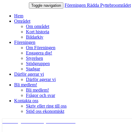
Föreningen Rädda Pyttebroområdet
Toggle navigation
Hem
Området
Om området
Kort historia
Bildarkiv
Föreningen
Om Föreningen
Engagera dig!
Styrelsen
Stödgruppen
Stadgar
Därför agerar vi
Därför agerar vi
Bli medlem!
Bli medlem!
Frågor och svar
Kontakta oss
Skriv eller ring till oss
Stöd oss ekonomiskt
Föreningen Rädda Pyttebroområdet